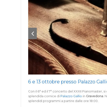
6 e 13 ottobre presso Palazzo Gall
Con il 6° ed il 7° concerto del XXXII Pianomaster, si
splendida cornice di
Palazzo Gallio
in
Gravedona
. 
splendidi programmi a partire dalle ore 18:00.