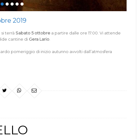
obre 2019
si terrà
Sabato 5 ottobre
a partire dalle ore 17.00. Vi attende
dide cantine di
Gera Lario
.
tardo pomeriggio di inizio autunno avvolti dall’atmosfera
ELLO