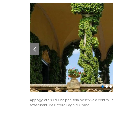
Appoggiata su di una penisola boschiva a centro La
affascinanti dell’intero Lago di Como.