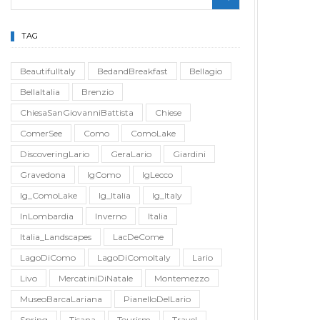
TAG
BeautifulItaly
BedandBreakfast
Bellagio
BellaItalia
Brenzio
ChiesaSanGiovanniBattista
Chiese
ComerSee
Como
ComoLake
DiscoveringLario
GeraLario
Giardini
Gravedona
IgComo
IgLecco
Ig_ComoLake
Ig_Italia
Ig_Italy
InLombardia
Inverno
Italia
Italia_Landscapes
LacDeCome
LagoDiComo
LagoDiComoItaly
Lario
Livo
MercatiniDiNatale
Montemezzo
MuseoBarcaLariana
PianelloDelLario
Spring
Tisana
Tourism
Travel