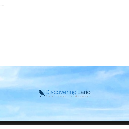
DiscoveringLario.com - Credits by
Ipomea
- © Copyright 2025