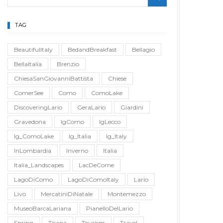
TAG
BeautifulItaly
BedandBreakfast
Bellagio
BellaItalia
Brenzio
ChiesaSanGiovanniBattista
Chiese
ComerSee
Como
ComoLake
DiscoveringLario
GeraLario
Giardini
Gravedona
IgComo
IgLecco
Ig_ComoLake
Ig_Italia
Ig_Italy
InLombardia
Inverno
Italia
Italia_Landscapes
LacDeCome
LagoDiComo
LagoDiComoItaly
Lario
Livo
MercatiniDiNatale
Montemezzo
MuseoBarcaLariana
PianelloDelLario
Spring
Tisana
Tourism
Travel