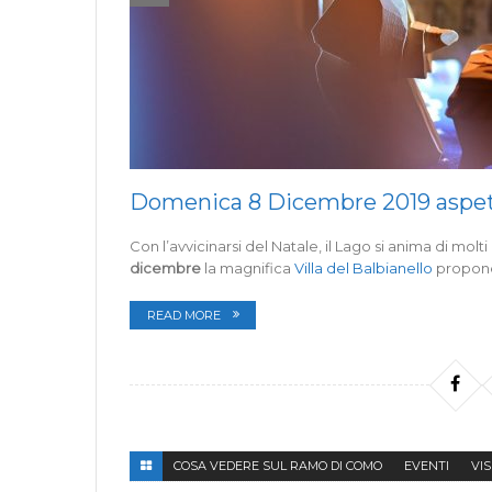
Domenica 8 Dicembre 2019 aspett
Con l’avvicinarsi del Natale, il Lago si anima di mo
dicembre
la magnifica
Villa del Balbianello
propone 
READ MORE
COSA VEDERE SUL RAMO DI COMO
EVENTI
VI