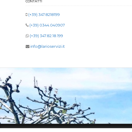
CONTATTI
(+39) 347.8218199
(+39) 0344.040907
(+39) 347.82.18.199
info@larioservizi.it