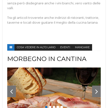
senza però disdegnare anche i vini bianchi, vero vanto delle
valli.
Tra gli articoli troverete anche indirizzi di ristoranti, trattorie,
taverne e locali dove gustare il meglio della cucina lariana.
COSA VEDERE IN ALTO LARIO
EVENTI
MANGIARE
MORBEGNO IN CANTINA