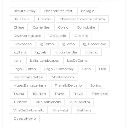
BeautifulItaly
BedandBreakfast
Bellagio
BellaItalia
Brenzio
ChiesaSanGiovanniBattista
Chiese
ComerSee
Como
ComoLake
DiscoveringLario
GeraLario
Giardini
Gravedona
IgComo
IgLecco
Ig_ComoLake
Ig_Italia
Ig_Italy
InLombardia
Inverno
Italia
Italia_Landscapes
LacDeCome
LagoDiComo
LagoDiComoItaly
Lario
Livo
MercatiniDiNatale
Montemezzo
MuseoBarcaLariana
PianelloDelLario
Spring
Tisana
Tourism
Travel
Travel
Tremezzo
Turismo
VillaBalbianello
VillaCarlotta
VillaDelBalbianello
VillaMelzi
VisitItalia
ОзероКомо