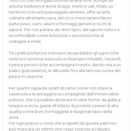
Tutto ciò che l’enogastronomia lariana offre, attinge da
antiche tradizioni e storie di lago, monti e valli. Infatti, un
territorio così vario paesaggisticamente, offre un’arte
culinaria altrettanto varia: del ricco menù lariano fanno
parte pesci, carni, salumi e formaggi genuini e ricchi di
sapore. Per non parlare dei dolci tipici, dal sapore rustico e
inconfondibile come la bisciola o ancora la torta di
castagne e mele.
Tra i piatti più famosi si trovano senza dubbio gli agoni (che
nella loro versione essiccata si chiamano misultitt), i lavarelli,
il pesce persico (che accompagna il risotto, dando vita a un
piatto gustosissimo), le alborelle fino alla famosa cucina del
pesce in carpione.
Per quanto riguarda i piatti di carne come non citare la
casseoula e la selvaggina accompagnati dall’immancabile
polenta, che è possibile declinare in varie forme: da gialla a
taragna a uncia, grazie all’utilizzo di prodotti caseari di alta
qualità come burri, formaggelle e stagionati tipici della
zona.
Per ogni pranzo o cena che si rispetti da queste parti non
può mancare un ottimo vino rosso corposo e robusto,