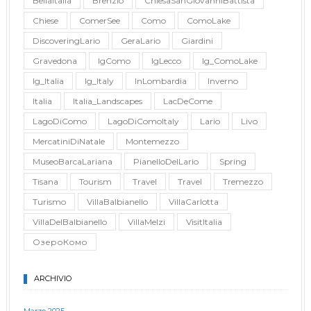
BellaItalia
Brenzio
ChiesaSanGiovanniBattista
Chiese
ComerSee
Como
ComoLake
DiscoveringLario
GeraLario
Giardini
Gravedona
IgComo
IgLecco
Ig_ComoLake
Ig_Italia
Ig_Italy
InLombardia
Inverno
Italia
Italia_Landscapes
LacDeCome
LagoDiComo
LagoDiComoItaly
Lario
Livo
MercatiniDiNatale
Montemezzo
MuseoBarcaLariana
PianelloDelLario
Spring
Tisana
Tourism
Travel
Travel
Tremezzo
Turismo
VillaBalbianello
VillaCarlotta
VillaDelBalbianello
VillaMelzi
VisitItalia
ОзероКомо
ARCHIVIO
Marzo 2025